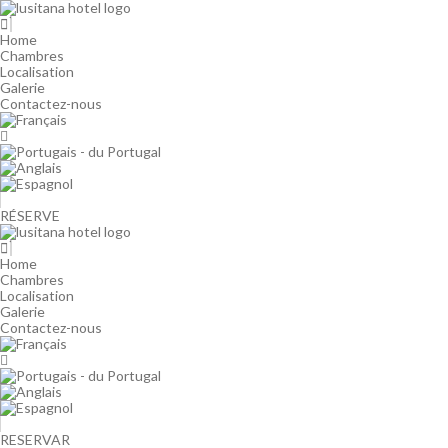
A
l
l
Home
e
Chambres
r
Localisation
a
Galerie
u
Contactez-nous
c
o
n
t
e
n
u
RÉSERVE
Home
Chambres
Localisation
Galerie
Contactez-nous
RESERVAR