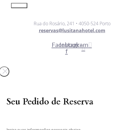
Enviar
Rua do Rosário, 241 • 4050-524 Porto
reservas@lusitanahotel.com
Facebook-
Instagram
f
Seu Pedido de Reserva
Insira suas informações pessoais abaixo