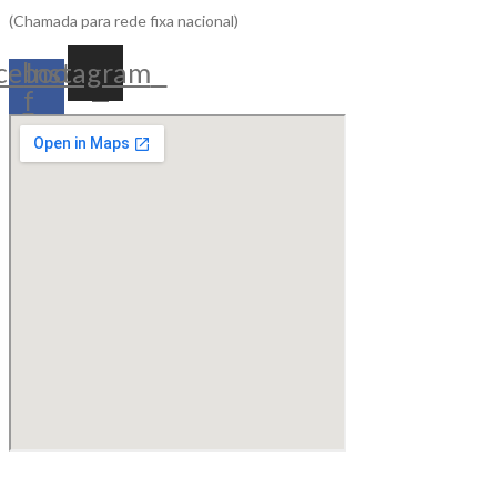
(Chamada para rede fixa nacional)
cebook-
Instagram
f