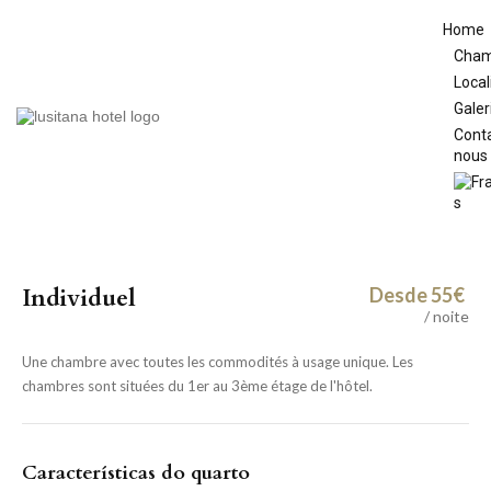
Home
Cham
Local
Galer
Cont
nous
Individuel
Desde 55€
/ noite
Une chambre avec toutes les commodités à usage unique. Les
chambres sont situées du 1er au 3ème étage de l'hôtel.
Características do quarto