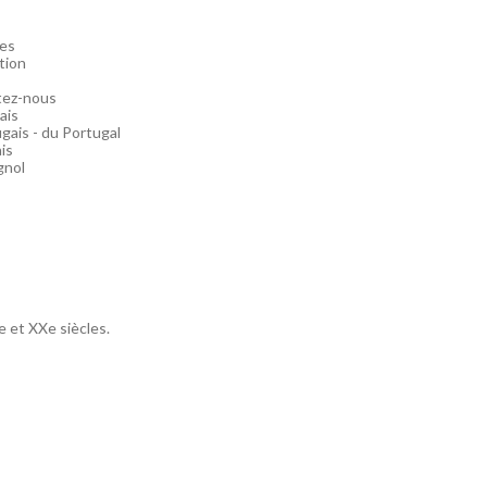
es
tion
tez-nous
 et XXe siècles.