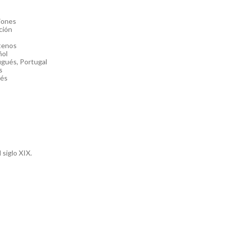
iones
ción
tenos
 siglo XIX.